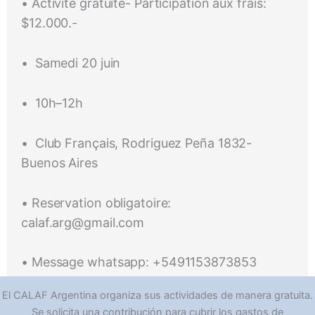
• Activité gratuite- Participation aux frais:
$12.000.-
•
Samedi 20 juin
•
10h–12h
•
Club Français, Rodriguez Peña 1832-
Buenos Aires
• Reservation obligatoire:
calaf.arg@gmail.com
• Message whatsapp: +5491153873853
El CALAF Argentina organiza sus actividades de manera gratuita.
Se solicita una contribución para cubrir los gastos de