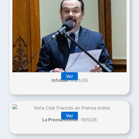
Ver
Infobae
: 28/5/26
Ver
La Prensa online
: 19/5/26