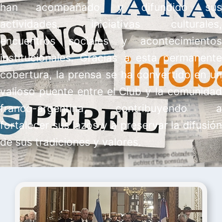
han acompañado y difundido sus
actividades, iniciativas culturales,
encuentros sociales y acontecimientos
institucionales. Gracias a esta permanente
cobertura, la prensa se ha convertido en un
valioso puente entre el Club y la comunidad
franco-argentina, contribuyendo a
fortalecer sus lazos y a preservar la difusión
de sus tradiciones y valores.