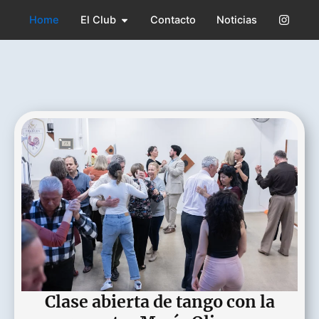
Ir
Open El Club
Home
El Club
Contacto
Noticias
al
contenido
Clase abierta de tango con la