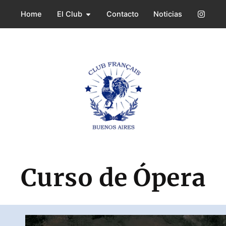
Ir
Open El Club
Home
El Club
Contacto
Noticias
al
contenido
Curso de Ópera