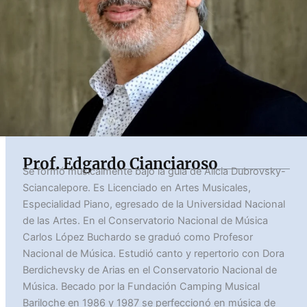
Prof. Edgardo Cianciaroso
Se formó musicalmente bajo la guía de Alicia Dubrovsky-
Sciancalepore. Es Licenciado en Artes Musicales,
Especialidad Piano, egresado de la Universidad Nacional
de las Artes. En el Conservatorio Nacional de Música
Carlos López Buchardo se graduó como Profesor
Nacional de Música. Estudió canto y repertorio con Dora
Berdichevsky de Arias en el Conservatorio Nacional de
Música. Becado por la Fundación Camping Musical
Bariloche en 1986 y 1987 se perfeccionó en música de