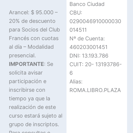
Banco Ciudad
Arancel: $ 95.000 –
CBU:
20% de descuento
0290046910000030
para Socios del Club
014511
Francés con cuotas
Nº de Cuenta:
al día – Modalidad
460203001451
presencial.
DNI: 13.193.786
IMPORTANTE
: Se
CUIT: 20- 13193786-
solicita avisar
6
participación e
Alias:
inscribirse con
ROMA.LIBRO.PLAZA
tiempo ya que la
realización de este
curso estará sujeto al
grupo de inscriptos.
Para consultas e