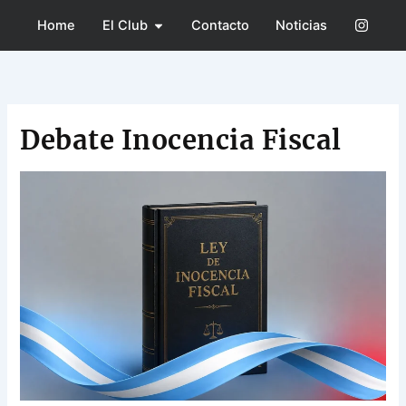
Ir
Open El Club
Home
El Club
Contacto
Noticias
al
contenido
Debate Inocencia Fiscal