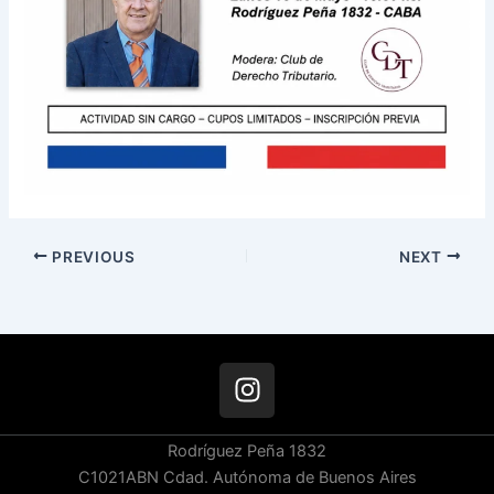
PREVIOUS
NEXT
I
n
s
Rodríguez Peña 1832
t
C1021ABN Cdad. Autónoma de Buenos Aires
a